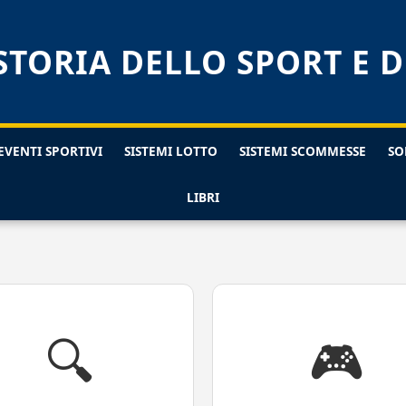
TORIA DELLO SPORT E 
EVENTI SPORTIVI
SISTEMI LOTTO
SISTEMI SCOMMESSE
SO
LIBRI
🔍
🎮