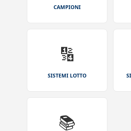
CAMPIONI
🔢
SISTEMI LOTTO
S
📚