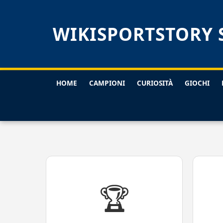
WIKISPORTSTORY S
HOME
CAMPIONI
CURIOSITÀ
GIOCHI
🏆