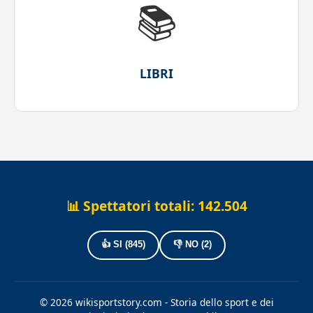
📚
LIBRI
📊 Spettatori totali:
142.504
👍 SI (
845
)
👎 NO (
2
)
© 2026 wikisportstory.com - Storia dello sport e dei