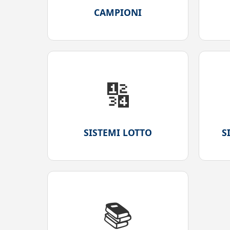
CAMPIONI
🔢
SISTEMI LOTTO
S
📚