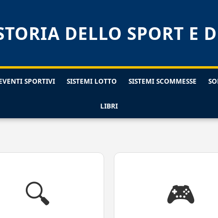
TORIA DELLO SPORT E 
EVENTI SPORTIVI
SISTEMI LOTTO
SISTEMI SCOMMESSE
SO
LIBRI
🔍
🎮