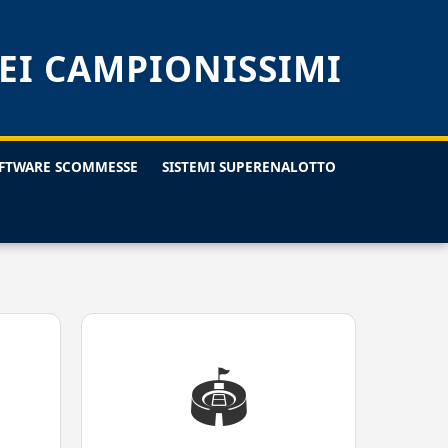
DEI CAMPIONISSIMI
FTWARE SCOMMESSE
SISTEMI SUPERENALOTTO
🏟️