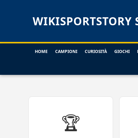
WIKISPORTSTORY S
HOME
CAMPIONI
CURIOSITÀ
GIOCHI
🏆