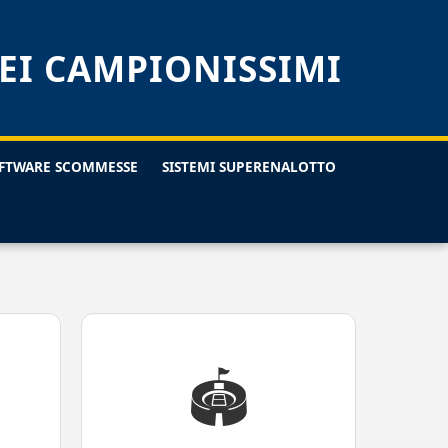
DEI CAMPIONISSIMI
FTWARE SCOMMESSE
SISTEMI SUPERENALOTTO
🏟️