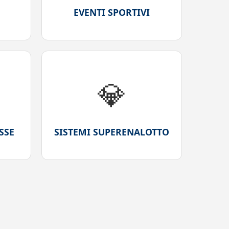
EVENTI SPORTIVI
💎
SSE
SISTEMI SUPERENALOTTO