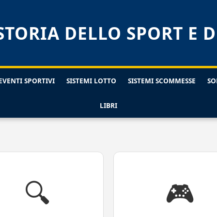
TORIA DELLO SPORT E 
EVENTI SPORTIVI
SISTEMI LOTTO
SISTEMI SCOMMESSE
SO
LIBRI
🔍
🎮