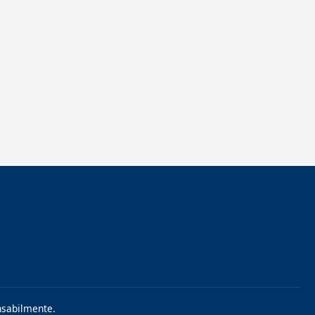
nsabilmente.