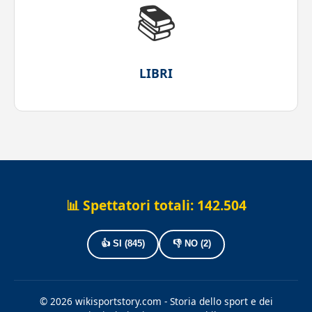
📚
LIBRI
📊 Spettatori totali:
142.504
👍 SI (
845
)
👎 NO (
2
)
© 2026 wikisportstory.com - Storia dello sport e dei