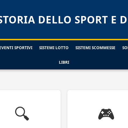
TORIA DELLO SPORT E 
EVENTI SPORTIVI
SISTEMI LOTTO
SISTEMI SCOMMESSE
SO
LIBRI
🔍
🎮