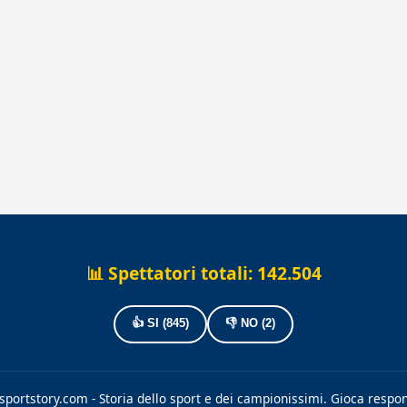
📊 Spettatori totali:
142.504
👍 SI (
845
)
👎 NO (
2
)
sportstory.com - Storia dello sport e dei campionissimi. Gioca respo