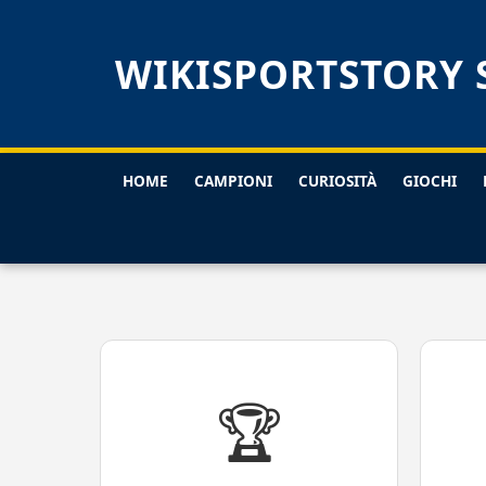
WIKISPORTSTORY S
HOME
CAMPIONI
CURIOSITÀ
GIOCHI
🏆