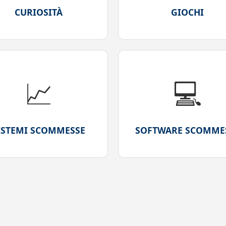
CURIOSITÀ
GIOCHI
📈
💻
ISTEMI SCOMMESSE
SOFTWARE SCOMME