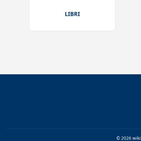
LIBRI
© 2026 wiki