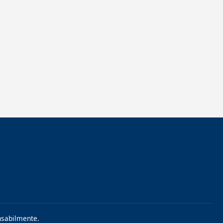
nsabilmente.