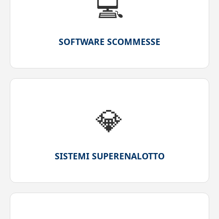
💻
SOFTWARE SCOMMESSE
💎
SISTEMI SUPERENALOTTO